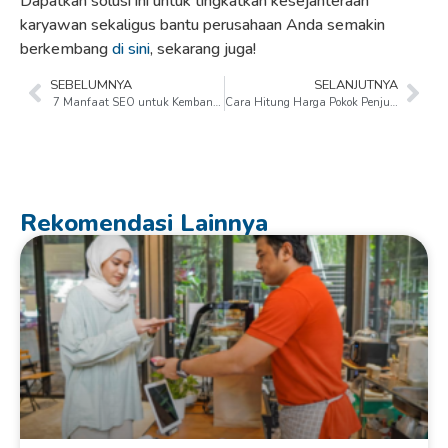
Dapatkan solusi ini untuk tingkatkan kesejahteraan
karyawan sekaligus bantu perusahaan Anda semakin
berkembang
di sini
, sekarang juga!
SEBELUMNYA
SELANJUTNYA
7 Manfaat SEO untuk Kembangkan Bisnis Anda secara Efektif​
Cara Hitung Harga Pokok Penjualan (HPP) Produk Sembako Beserta Contoh Mudahnya
Rekomendasi Lainnya