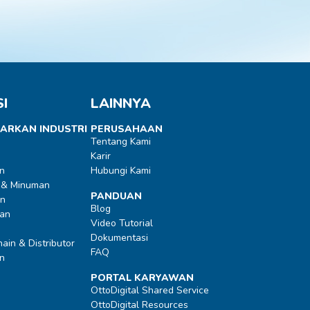
I
LAINNYA
ARKAN INDUSTRI
PERUSAHAAN
Tentang Kami
Karir
n
Hubungi Kami
 & Minuman
PANDUAN
an
Blog
an
Video Tutorial
Dokumentasi
ain & Distributor
FAQ
n
PORTAL KARYAWAN
OttoDigital Shared Service
OttoDigital Resources