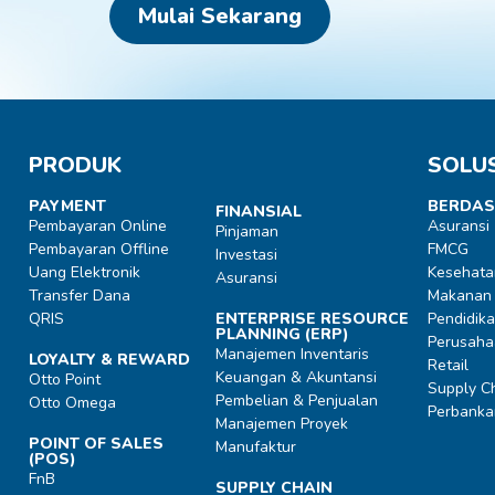
Mulai Sekarang
PRODUK
SOLUS
PAYMENT
BERDAS
FINANSIAL
Pembayaran Online
Asuransi
Pinjaman
Pembayaran Offline
FMCG
Investasi
Uang Elektronik
Kesehata
Asuransi
Transfer Dana
Makanan
QRIS
ENTERPRISE RESOURCE
Pendidik
PLANNING (ERP)
Perusaha
Manajemen Inventaris
LOYALTY & REWARD
Retail
Keuangan & Akuntansi
Otto Point
Supply Ch
Pembelian & Penjualan
Otto Omega
Perbanka
Manajemen Proyek
POINT OF SALES
Manufaktur
(POS)
FnB
SUPPLY CHAIN