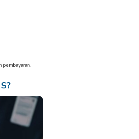
an pembayaran.
IS?