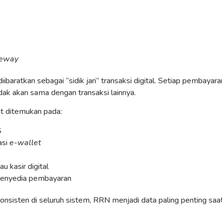
teway
ibaratkan sebagai “sidik jari” transaksi digital. Setiap pembaya
ak akan sama dengan transaksi lainnya.
t ditemukan pada:
S
asi
e-wallet
au kasir digital
 penyedia pembayaran
konsisten di seluruh sistem, RRN menjadi data paling penting sa