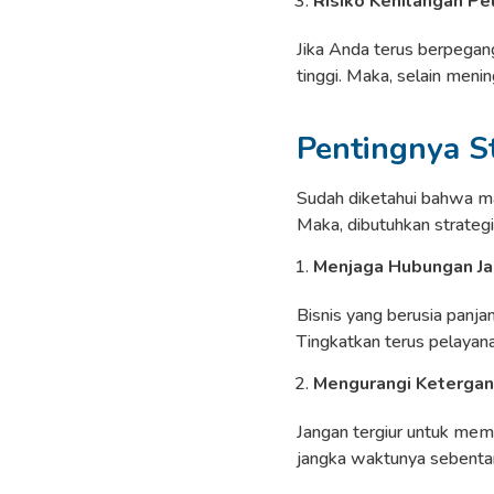
Risiko Kehilangan Pe
Jika Anda terus berpegang
tinggi. Maka, selain meni
Pentingnya St
Sudah diketahui bahwa ma
Maka, dibutuhkan strategi 
Menjaga Hubungan Ja
Bisnis yang berusia panj
Tingkatkan terus pelayana
Mengurangi Keterga
Jangan tergiur untuk memb
jangka waktunya sebentar