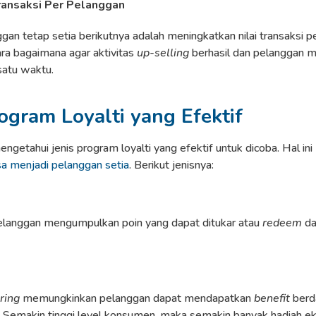
ransaksi Per Pelanggan
nggan tetap setia berikutnya adalah meningkatkan nilai transaksi p
ra bagaimana agar aktivitas
up-selling
berhasil dan pelanggan
satu waktu.
rogram Loyalti yang Efektif
ngetahui jenis program loyalti yang efektif untuk dicoba. Hal ini
sa menjadi pelanggan setia
. Berikut jenisnya:
elanggan mengumpulkan poin yang dapat ditukar atau
redeem
da
ring
memungkinkan pelanggan dapat mendapatkan
benefit
berd
a. Semakin tinggi level konsumen, maka semakin banyak hadiah ek