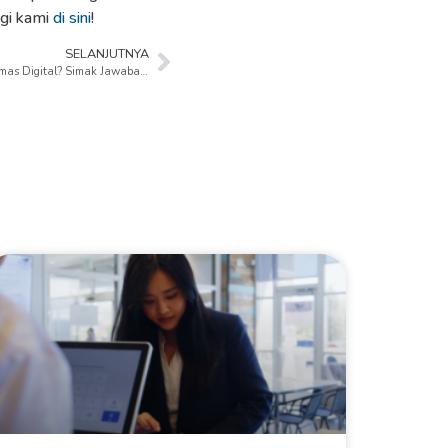
ngi kami
di sini
!
SELANJUTNYA
Lebih Untung Menabung Emas Fisik atau Emas Digital? Simak Jawabannya di Sini!