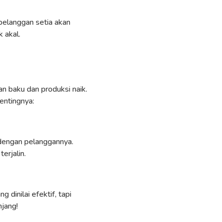
 pelanggan setia akan
 akal.
n baku dan produksi naik.
pentingnya:
 dengan pelanggannya.
erjalin.
dinilai efektif, tapi
jang!