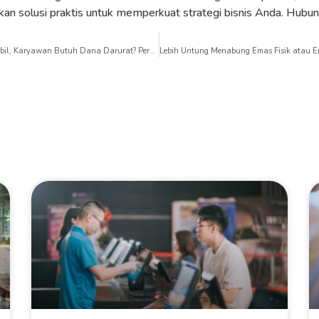
kan solusi praktis untuk memperkuat strategi bisnis Anda. Hubu
Harga Emas Hari Ini Tak Stabil, Karyawan Butuh Dana Darurat? Perusahaan Hadir dengan Solusi Nyata