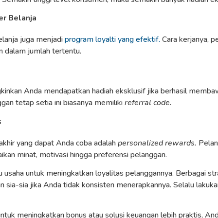
er Belanja
elanja juga menjadi
program loyalti yang efektif.
Cara kerjanya, p
 dalam jumlah tertentu.
kinkan Anda mendapatkan hadiah eksklusif jika berhasil membaw
nggan tetap setia ini biasanya memiliki
referral code.
s
terakhir yang dapat Anda coba adalah
personalized rewards.
Pelan
kan minat, motivasi hingga preferensi pelanggan.
u usaha untuk meningkatkan loyalitas pelanggannya. Berbagai strat
n sia-sia jika Anda tidak konsisten menerapkannya. Selalu lakukan
untuk meningkatkan bonus atau solusi keuangan lebih praktis, A