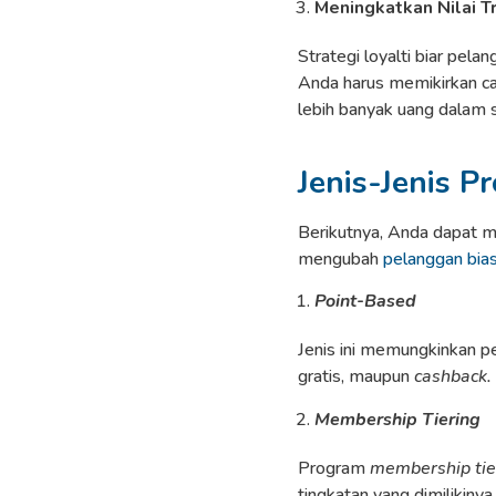
Meningkatkan Nilai T
Strategi loyalti biar pela
Anda harus memikirkan ca
lebih banyak uang dalam 
Jenis-Jenis P
Berikutnya, Anda dapat me
mengubah
pelanggan bia
Point-Based
Jenis ini memungkinkan p
gratis, maupun
cashback.
Membership Tiering
Program
membership tie
tingkatan yang dimilikiny