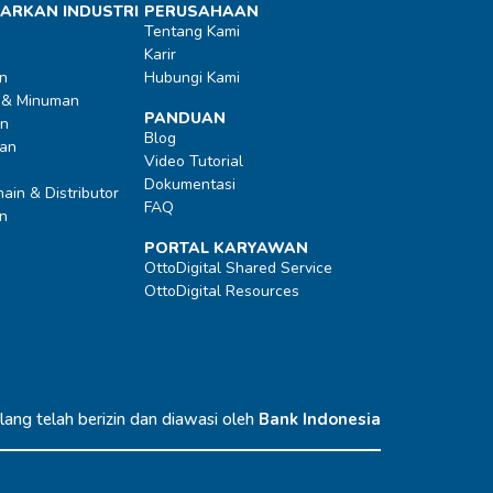
ARKAN INDUSTRI
PERUSAHAAN
Tentang Kami
Karir
n
Hubungi Kami
 & Minuman
PANDUAN
an
Blog
an
Video Tutorial
Dokumentasi
ain & Distributor
FAQ
n
PORTAL KARYAWAN
OttoDigital Shared Service
OttoDigital Resources
ang telah berizin dan diawasi oleh
Bank Indonesia