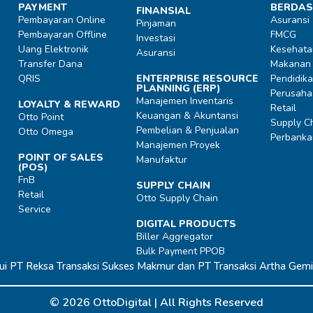
PAYMENT
BERDAS
FINANSIAL
Pembayaran Online
Asuransi
Pinjaman
Pembayaran Offline
FMCG
Investasi
Uang Elektronik
Kesehata
Asuransi
Transfer Dana
Makanan
QRIS
ENTERPRISE RESOURCE
Pendidik
PLANNING (ERP)
Perusaha
Manajemen Inventaris
LOYALTY & REWARD
Retail
Keuangan & Akuntansi
Otto Point
Supply Ch
Pembelian & Penjualan
Otto Omega
Perbanka
Manajemen Proyek
POINT OF SALES
Manufaktur
(POS)
FnB
SUPPLY CHAIN
Retail
Otto Supply Chain
Service
DIGITAL PRODUCTS
Biller Aggregator
Bulk Payment PPOB
ui PT Reksa Transaksi Sukses Makmur dan PT Transaksi Artha Gemil
© 2026 OttoDigital |
All Rights Reserved