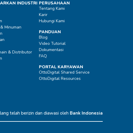
ARKAN INDUSTRI
PERUSAHAAN
Tentang Kami
Karir
n
Hubungi Kami
 & Minuman
PANDUAN
an
Blog
an
Video Tutorial
Dokumentasi
ain & Distributor
FAQ
n
PORTAL KARYAWAN
OttoDigital Shared Service
OttoDigital Resources
ang telah berizin dan diawasi oleh
Bank Indonesia