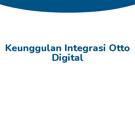
Keunggulan Integrasi Otto
Digital
This is
This is
This is
the
the
the
heading
heading
heading
Lorem
Lorem
Lorem
ipsum
ipsum
ipsum
dolor sit
dolor sit
dolor sit
amet
amet
amet