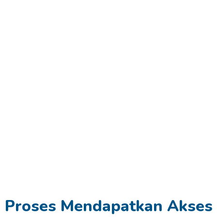
consectetur
consectetur
consectetur
adipiscing
adipiscing
adipiscing
elit dolor
elit dolor
elit dolor
Click
Click
Click
Here
Here
Here
Proses Mendapatkan Akses