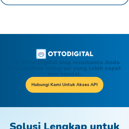
Tim Otto Digital siap membantu Anda
mewujudkan integrasi yang lebih cepat
dan handal.
Hubungi Kami Untuk Akses API
Solusi Lengkap untuk