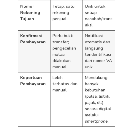
Nomor
Tetap, satu
Unik untuk
Rekening
rekening
setiap
Tujuan
penjual.
nasabah/trans
aksi.
Konfirmasi
Perlu bukti
Notifikasi
Pembayaran
transfer;
otomatis dan
pengecekan
langsung
mutasi
teridentifikasi
dilakukan
dari nomor VA
manual.
unik.
Keperluan
Lebih
Mendukung
Pembayaran
terbatas dan
banyak
manual.
kebutuhan
(pulsa, listrik,
pajak, dll)
secara digital
melalui
smartphone
.