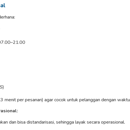
al
derhana:
)
 07.00–21.00
S
)
≤3 menit per pesanan) agar cocok untuk pelanggan dengan waktu
asional:
kan dan bisa distandarisasi, sehingga layak secara operasional.