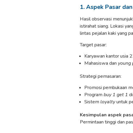
1. Aspek Pasar da
Hasil observasi menunjukk
istirahat siang. Lokasi ya
lintas pejalan kaki yang p
Target pasar:
Karyawan kantor usia 
Mahasiswa dan
young 
Strategi pemasaran:
Promosi pembukaan mel
Program
buy 1 get 1
di
Sistem
loyalty
untuk p
Kesimpulan aspek pasa
Permintaan tinggi dan pas