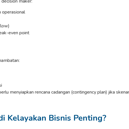
 decision maker:
n operasional
flow)
eak-even point
 hambatan:
i
a perlu menyiapkan rencana cadangan (contingency plan) jika skena
i Kelayakan Bisnis Penting?