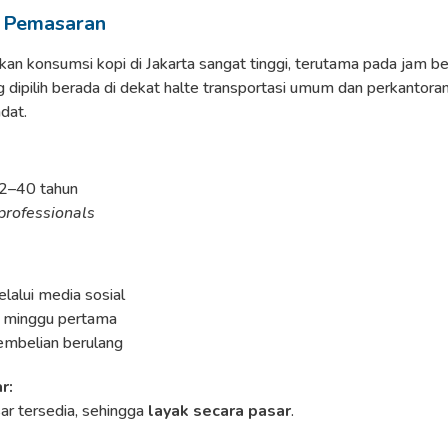
n Pemasaran
an konsumsi kopi di Jakarta sangat tinggi, terutama pada jam b
ng dipilih berada di dekat halte transportasi umum dan perkantoran
adat.
22–40 tahun
professionals
alui media sosial
 minggu pertama
embelian berulang
r:
ar tersedia, sehingga
layak secara pasar
.