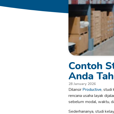
Contoh St
Anda Tah
28 January 2026
Dilansir
Productive
, studi
rencana usaha layak dijal
sebelum modal, waktu, dan
Sederhananya, studi kelay