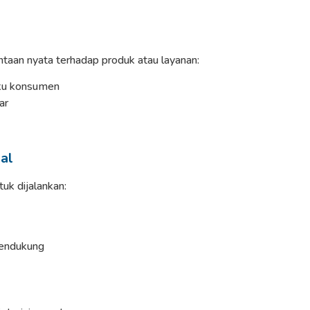
ntaan nyata terhadap produk atau layanan:
aku konsumen
ar
al
tuk dijalankan:
pendukung