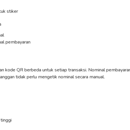
uk stiker
s
nal
ual pembayaran
an kode QR berbeda untuk setiap transaksi. Nominal pembayara
langgan tidak perlu mengetik nominal secara manual.
tinggi