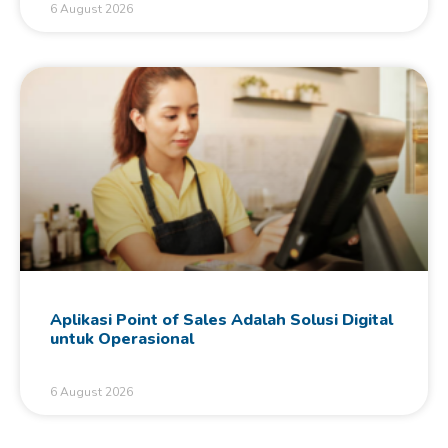
6 August 2026
Aplikasi Point of Sales Adalah Solusi Digital
untuk Operasional
6 August 2026