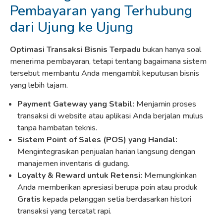
Pembayaran yang Terhubung
dari Ujung ke Ujung
Optimasi Transaksi Bisnis Terpadu
bukan hanya soal
menerima pembayaran, tetapi tentang bagaimana sistem
tersebut membantu Anda mengambil keputusan bisnis
yang lebih tajam.
Payment Gateway yang Stabil:
Menjamin proses
transaksi di website atau aplikasi Anda berjalan mulus
tanpa hambatan teknis.
Sistem Point of Sales (POS) yang Handal:
Mengintegrasikan penjualan harian langsung dengan
manajemen inventaris di gudang.
Loyalty & Reward untuk Retensi:
Memungkinkan
Anda memberikan apresiasi berupa poin atau produk
Gratis
kepada pelanggan setia berdasarkan histori
transaksi yang tercatat rapi.