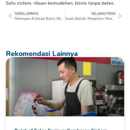
Satu sistem, ribuan kemudahan, bisnis tanpa batas.
SEBELUMNYA
SELANJUTNYA
Penerapan AI dalam Bisnis: Mengapa Transformasi Intelijen Menjadi Standar Baru Operasional 2026?
Issuer Adalah: Pengertian, Peran, dan Jenisnya dalam Dunia Bisnis
Rekomendasi Lainnya