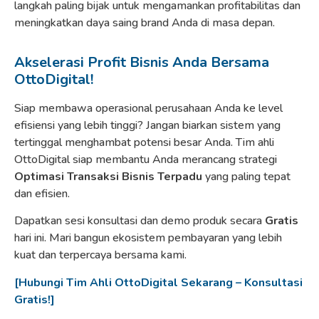
langkah paling bijak untuk mengamankan profitabilitas dan
meningkatkan daya saing brand Anda di masa depan.
Akselerasi Profit Bisnis Anda Bersama
OttoDigital!
Siap membawa operasional perusahaan Anda ke level
efisiensi yang lebih tinggi? Jangan biarkan sistem yang
tertinggal menghambat potensi besar Anda. Tim ahli
OttoDigital siap membantu Anda merancang strategi
Optimasi Transaksi Bisnis Terpadu
yang paling tepat
dan efisien.
Dapatkan sesi konsultasi dan demo produk secara
Gratis
hari ini. Mari bangun ekosistem pembayaran yang lebih
kuat dan terpercaya bersama kami.
[Hubungi Tim Ahli OttoDigital Sekarang – Konsultasi
Gratis!]