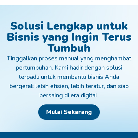
Solusi Lengkap untuk
Bisnis yang Ingin Terus
Tumbuh
Tinggalkan proses manual yang menghambat
pertumbuhan. Kami hadir dengan solusi
terpadu untuk membantu bisnis Anda
bergerak lebih efisien, lebih teratur, dan siap
bersaing di era digital.
Mulai Sekarang