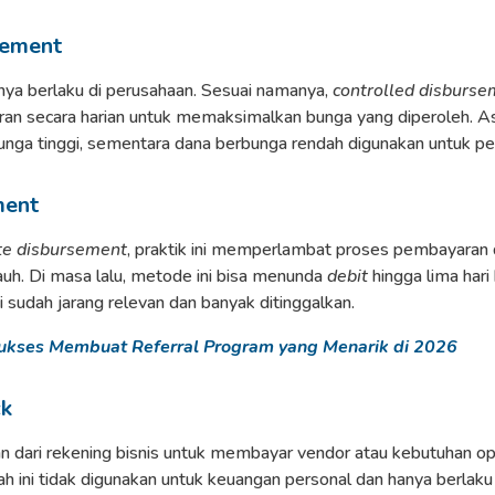
sement
anya berlaku di perusahaan. Sesuai namanya,
controlled disburse
ran secara harian untuk memaksimalkan bunga yang diperoleh. A
unga tinggi, sementara dana berbunga rendah digunakan untuk p
ment
e disbursement
, praktik ini memperlambat proses pembayara
jauh. Di masa lalu, metode ini bisa menunda
debit
hingga lima har
ini sudah jarang relevan dan banyak ditinggalkan.
ukses Membuat Referral Program yang Menarik di 2026
ck
an dari rekening bisnis untuk membayar vendor atau kebutuhan op
ilah ini tidak digunakan untuk keuangan personal dan hanya berlaku