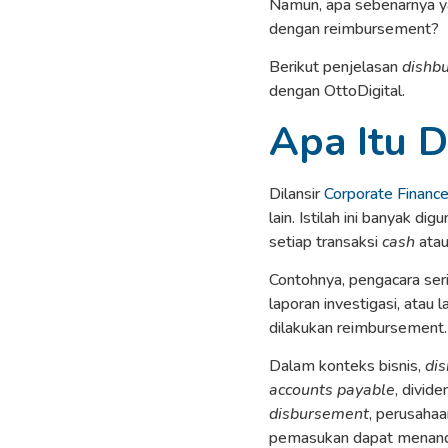
Namun, apa sebenarnya 
dengan reimbursement?
Berikut penjelasan
dishb
dengan OttoDigital.
Apa Itu 
Dilansir
Corporate Finance
lain. Istilah ini banyak 
setiap transaksi
cash
ata
Contohnya, pengacara se
laporan investigasi, atau
dilakukan reimbursement.
Dalam konteks bisnis,
di
accounts payable
, divid
disbursement
, perusaha
pemasukan dapat menandak