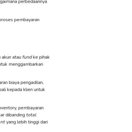
bagaimana perbedaannya
 proses pembayaran
u akun atau
fund
ke pihak
O untuk menggambarkan
ran biaya pengadilan,
ali kepada klien untuk
nventory, pembayaran
esar dibanding
total
ent
yang lebih tinggi dari