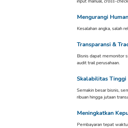
input manual,
cross-chec
Mengurangi Human
Kesalahan angka, salah re
Transparansi & Tra
Bisnis dapat memonitor st
audit trail perusahaan.
Skalabilitas Tinggi
Semakin besar bisnis, se
ribuan hingga jutaan tran
Meningkatkan Kepu
Pembayaran tepat waktu ad