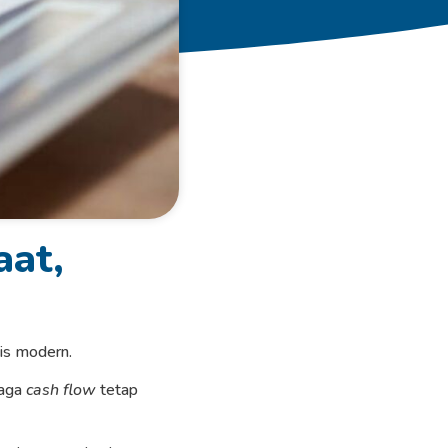
aat,
nis modern.
jaga
cash flow
tetap