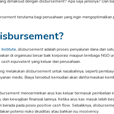
yang dimaksud dengan
disbursement
? Apa saja jenisnya? Dan 
ursement
terutama bagi perusahaan yang ingin mengoptimalkan
Disbursement?
 Institute
,
disbursement
adalah proses penyaluran dana dari sat
digunakan di organisasi besar baik korporasi maupun lembaga NG
u
cash equivalent
yang keluar dari perusahaan.
ring melakukan
disbursement
untuk nasabahnya, seperti pembaya
 layanan medis. Biaya tersebut kemudian akan diinformasikan kemb
sbursement
mencerminkan arus kas keluar termasuk pembelian i
en, dan kewajiban finansial lainnya. Ketika arus kas masuk lebih b
an berada pada posisi
positive
cash flow
. Sebaliknya,
disbursem
an potensi risiko likuiditas atau bahkan isu
insolvency
.