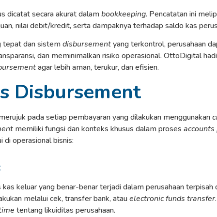
s dicatat secara akurat dalam
bookkeeping
. Pencatatan ini melip
an, nilai debit/kredit, serta dampaknya terhadap saldo kas peru
tepat dan sistem
disbursement
yang terkontrol, perusahaan d
ansparansi, dan meminimalkan risiko operasional. OttoDigital ha
bursement
agar lebih aman, terukur, dan efisien.
is Disbursement
merujuk pada setiap pembayaran yang dilakukan menggunakan
c
ment
memiliki fungsi dan konteks khusus dalam proses
accounts
di operasional bisnis:
t
 kas keluar yang benar-benar terjadi dalam perusahaan terpisah da
kukan melalui cek, transfer bank, atau
electronic funds transfer
time
tentang likuiditas perusahaan.