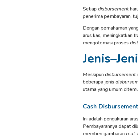
Setiap
disbursement
haru
penerima pembayaran, tuju
Dengan pemahaman yang 
arus kas, meningkatkan tr
mengotomasi proses
dis
Jenis–Jen
Meskipun
disbursement
beberapa jenis
disburse
utama yang umum ditemui 
Cash Disbursemen
Ini adalah pengukuran arus
Pembayarannya dapat dila
memberi gambaran
real-