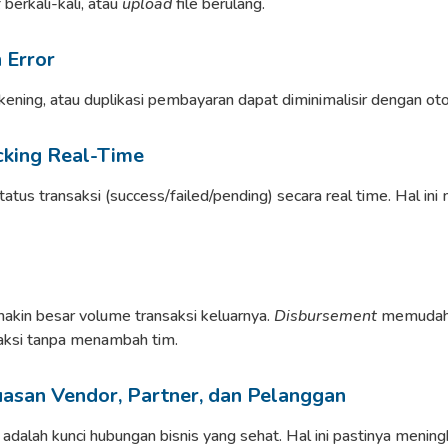
k
berkali-kali, atau
upload
file berulang.
 Error
kening, atau duplikasi pembayaran dapat diminimalisir dengan oto
cking Real-Time
atus transaksi (success/failed/pending) secara real time. Hal ini
makin besar volume transaksi keluarnya.
Disbursement
memudahk
saksi tanpa menambah tim.
asan Vendor, Partner, dan Pelanggan
alah kunci hubungan bisnis yang sehat. Hal ini pastinya meningk