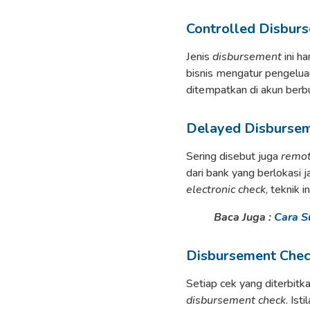
Controlled Disbur
Jenis
disbursement
ini h
bisnis mengatur pengelua
ditempatkan di akun berb
Delayed Disburse
Sering disebut juga
remot
dari bank yang berlokasi 
electronic check
, teknik 
Baca Juga :
Cara S
Disbursement Che
Setiap cek yang diterbitk
disbursement check
. Ist