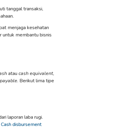
uti tanggal transaksi,
sahaan.
apat menjaga kesehatan
dir untuk membantu bisnis
ash
atau
cash equivalent
,
 payable
. Berikut lima tipe
ri laporan laba rugi.
.
Cash disbursement