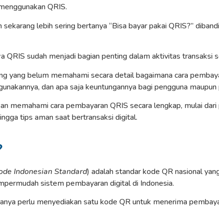
menggunakan QRIS.
 sekarang lebih sering bertanya “Bisa bayar pakai QRIS?” diban
 QRIS sudah menjadi bagian penting dalam aktivitas transaksi se
ng yang belum memahami secara detail bagaimana cara pembaya
unakannya, dan apa saja keuntungannya bagi pengguna maupun 
 akan memahami cara pembayaran QRIS secara lengkap, mulai dari 
ngga tips aman saat bertransaksi digital.
?
ode Indonesian Standard
) adalah standar kode QR nasional ya
permudah sistem pembayaran digital di Indonesia.
anya perlu menyediakan satu kode QR untuk menerima pembayara