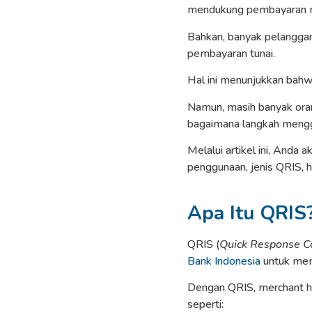
mendukung pembayaran 
Bahkan, banyak pelanggan
pembayaran tunai.
Hal ini menunjukkan bahwa
Namun, masih banyak ora
bagaimana langkah mengg
Melalui artikel ini, Anda
penggunaan, jenis QRIS, hi
Apa Itu QRIS
QRIS (
Quick Response C
Bank Indonesia
untuk mem
Dengan QRIS, merchant h
seperti: