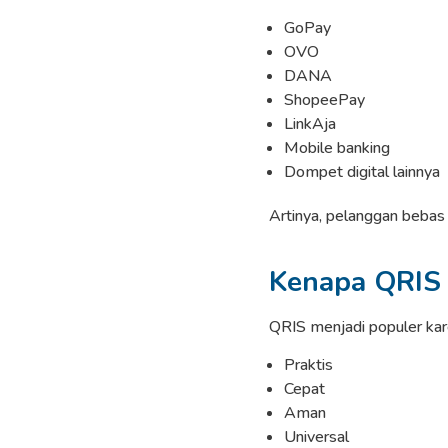
GoPay
OVO
DANA
ShopeePay
LinkAja
Mobile banking
Dompet digital lainnya
Artinya, pelanggan beba
Kenapa QRIS
QRIS menjadi populer ka
Praktis
Cepat
Aman
Universal