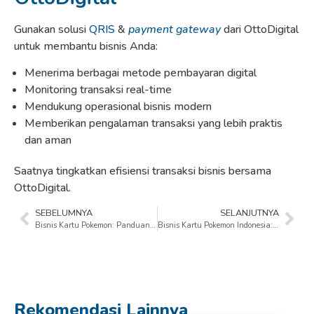
Gunakan solusi
QRIS
&
payment gateway
dari OttoDigital
untuk membantu bisnis Anda:
Menerima berbagai metode pembayaran digital
Monitoring transaksi real-time
Mendukung operasional bisnis modern
Memberikan pengalaman transaksi yang lebih praktis
dan aman
Saatnya tingkatkan efisiensi transaksi bisnis bersama
OttoDigital.
SEBELUMNYA
SELANJUTNYA
Bisnis Kartu Pokemon: Panduan Sukses Transformasi Menjadi Ritel Modern
Bisnis Kartu Pokemon Indonesia: Gila! Modal Kertas Bisa Hasilkan Omzet Miliaran, Ini Rahasianya!
Rekomendasi Lainnya